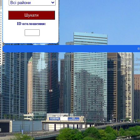
Шукати
ID оголошення:
©
Купити квартиру
Купити офіс
Купити будинок/котедж
Купити магазин
Продати квартиру
Про
Комер
Юридичні послуги
Нотаріу