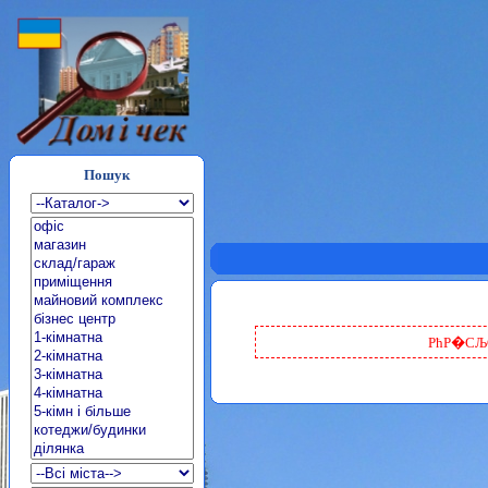
Пошук
РћР�СЉС