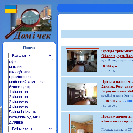
Пошук
Оренда трикімнат
Оболоні, вул. Во
вул. Володимира Івасю
18 000 грн
26.07.26 16:07
Продам однокімна
22кв.м., Корчуват
Корчуватська 56/
вул.Набережно-Корчува
1 118 800 грн
27 000
13.07.26 20:07
Продаж дачної ді
«Київський садів
Продаж ділянки в СТ «