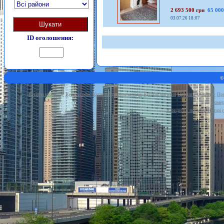
2 693 500 грн
65 000
03.07.26 18:07
Шукати
ID оголошення:
©
Купити квартиру
Купити офіс
Купити будинок/котедж
Купити магазин
Продати квартиру
Про
Комер
Юридичні послуги
Нотаріу