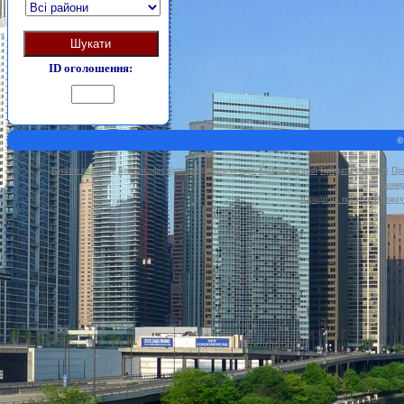
Шукати
ID оголошення:
©
Купити квартиру
Купити офіс
Купити будинок/котедж
Купити магазин
Продати квартиру
Про
Комер
Юридичні послуги
Нотаріу