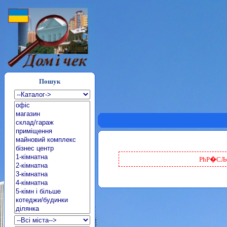
Пошук
РћР�СЉС