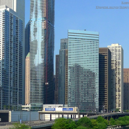
Комер
Юридичні послуги
Нотаріу