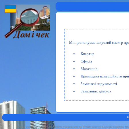
Ми пропонуємо широкий спектр про
Квартир
Офисів
Магазинів
Приміщень комерційного при
Заміської нерухомості
Земельних ділянок
©
Купити квартиру
Купити офіс
Купити будинок/котедж
Купити магазин
Продати квартиру
Про