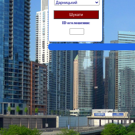
Шукати
ID оголошення:
Купити квартиру
Купити офіс
Купити буди