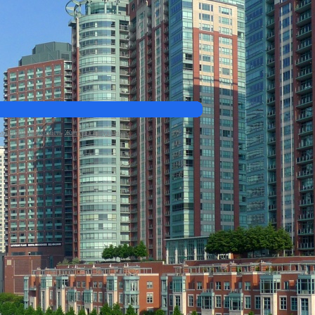
ерційна нерухомість
Житлова нерухомість