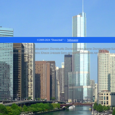
©2009-2024 "Domichek" ::
Webmaster
нок/котедж
Купити магазин
Продати квартиру
Продати офіс
Продати будинок/котедж
Продати магазин
Ком
Юридичні послуги
Нотаріус
Юристи
Адвокати
Бюро перекладів
Легалізация документів